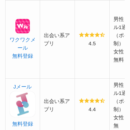
男性：
ル1通5
出会い系ア
（ポイ
ワクワクメ
プリ
4.5
制）
ール
女性：
無料登録
無料
男性：
Jメール
ル1通5
出会い系ア
（ポイ
プリ
4.4
制）
女性：
無料登録
無