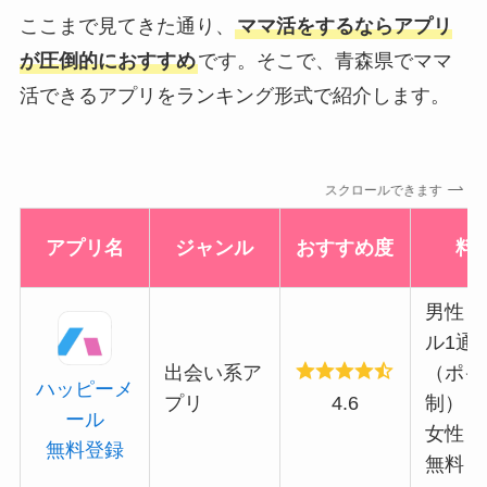
ここまで見てきた通り、
ママ活をするならアプリ
が圧倒的におすすめ
です。そこで、青森県でママ
活できるアプリをランキング形式で紹介します。
スクロールできます
アプリ名
ジャンル
おすすめ度
料
男性：
ル1通5
出会い系ア
（ポイ
ハッピーメ
プリ
4.6
制）
ール
女性：
無料登録
無料