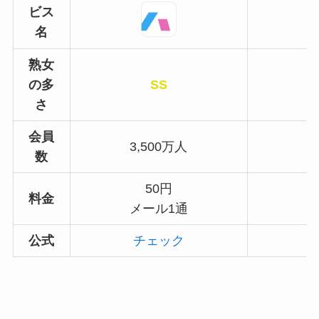
ビス
名
熟女
の多
SS
さ
会員
3,500万人
数
50円
料金
メール1通
公式
チェック