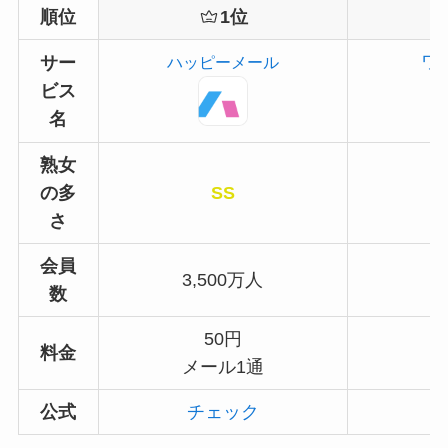
順位
1位
ワ
サー
ハッピーメール
ビス
名
熟女
の多
SS
さ
会員
3,500万人
数
50円
料金
メール1通
公式
チェック